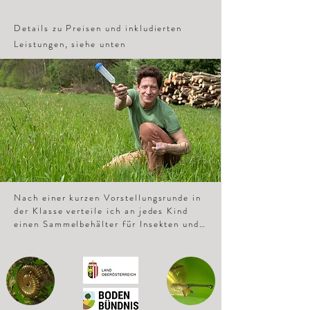
dieses Thema zu schaffen, Denkmuster 
es tatsächlich auch wichtig
aufzubrechen aber auch kleine Anleitungen 
für den eigenen kleinen Wirkungsbereich 
Details zu Preisen und inkludierten
geben.
Leistungen, siehe unten
Nach einer kurzen Vorstellungsrunde in 
der Klasse verteile ich an jedes Kind 
einen Sammelbehälter für Insekten und 
erkläre die Regeln, so versuchen wir 
unseren Blick diesmal ausschließlich 
auf den Boden zu richten, wir dürfen 
graben, hochheben und wühlen. 

Die Kinder bekommen 25 Minuten Zeit 