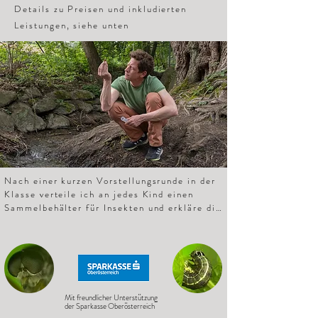
Details zu Preisen und inkludierten
Leistungen, siehe unten
Nach einer kurzen Vorstellungsrunde in der 
Klasse verteile ich an jedes Kind einen 
Sammelbehälter für Insekten und erkläre die 
Regeln, so ist es beispielsweise verboten 
Bienen oder Schmetterlinge zu sammeln, zu 
wichtig für die Umwelt, zu verletzlich. Auch 
Nacktschnecken wollen wir nicht, die kriegt 
man nicht mehr aus dem Sammelbehälter und 
kleben fest. Ansonsten geht alles, was in den 
Mit freundlicher Unterstützung
Behälter passt. 

der Sparkasse Oberösterreich